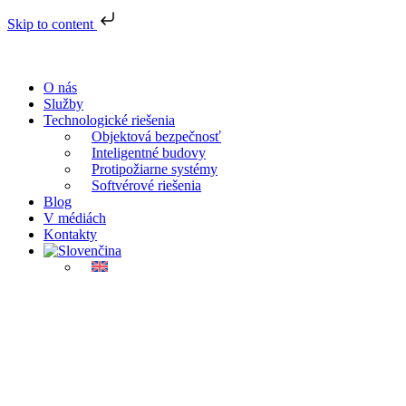
Skip to content
O nás
Služby
Technologické riešenia
Objektová bezpečnosť
Inteligentné budovy
Protipožiarne systémy
Softvérové riešenia
Blog
V médiách
Kontakty