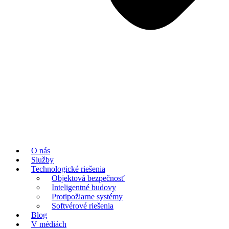
O nás
Služby
Technologické riešenia
Objektová bezpečnosť
Inteligentné budovy
Protipožiarne systémy
Softvérové riešenia
Blog
V médiách