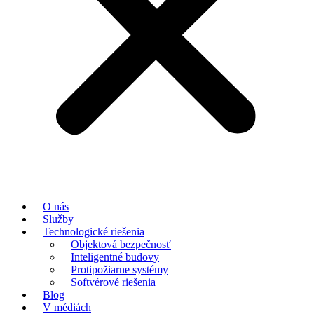
O nás
Služby
Technologické riešenia
Objektová bezpečnosť
Inteligentné budovy
Protipožiarne systémy
Softvérové riešenia
Blog
V médiách