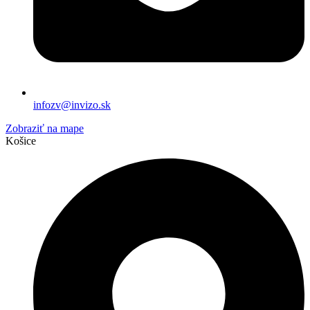
infozv@invizo.sk
Zobraziť na mape
Košice