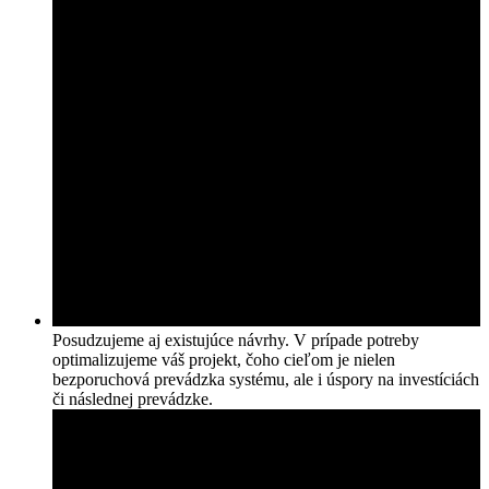
Posudzujeme aj existujúce návrhy. V prípade potreby
optimalizujeme váš projekt, čoho cieľom je nielen
bezporuchová prevádzka systému, ale i úspory na investíciách
či následnej prevádzke.