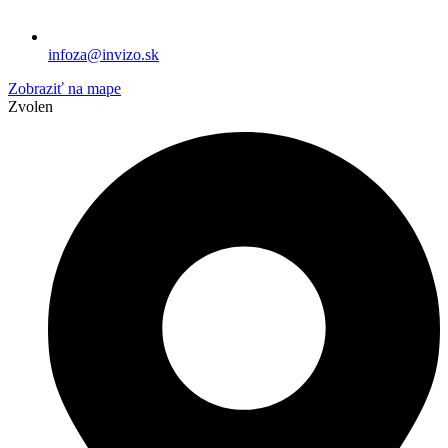
infoza@invizo.sk
Zobraziť na mape
Zvolen